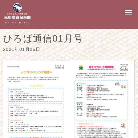
N
a
v
i
g
ひろば通信01月号
a
t
i
2021年01月25日
o
n