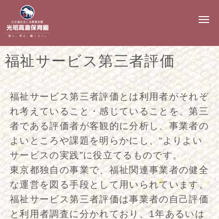
N
a
v
i
g
福祉サービス第三者評価
a
t
i
o
n
福祉サービス第三者評価とは利用者がそれぞ
れ考えていること・感じていることを、第三
者である評価者が客観的に分析し、事業者の
よいところや課題を明らかにし、“よりよい
サービスの実践”に役立てるものです。
東京都独自の事業で、福祉関連事業者の健全
な運営を図る手段として用いられています。
福祉サービス第三者評価は事業者の自己評価
と利用者調査に分かれており、1年あるいは