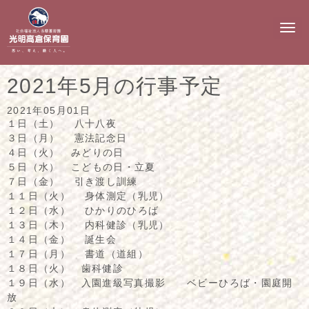
N
a
v
i
g
2021年5月の行事予定
a
t
i
2021年05月01日
o
１日（土） 八十八夜
n
３日（月） 憲法記念日
４日（火） みどりの日
５日（水） こどもの日・立夏
７日（金） 引き渡し訓練
１１日（火） 身体測定（乳児）
１２日（水） ひかりのひろば
１３日（木） 内科健診（乳児）
１４日（金） 誕生会
１７日（月） 書道（道組）
１８日（火） 歯科健診
１９日（水） 入園進級写真撮影 ベビーひろば・園庭開
放