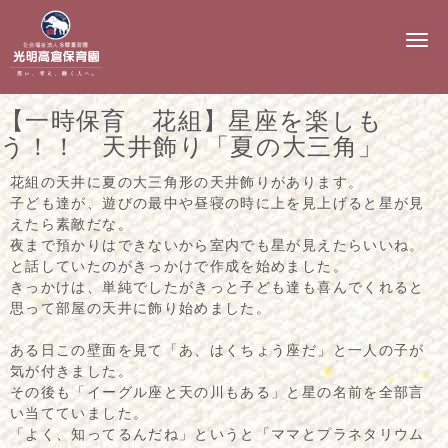
N
a
v
i
g
【一時保育 花組】星座を楽しも
a
t
う！！ 天井飾り「夏の大三角」
i
o
花組の天井に夏の大三角形の天井飾りがあります。
n
子ども達が、遊びの最中や昼寝の時に上を見上げると星が見
えたら素敵だな。
夜まで預かりはできないから室内でも星が見えたらいいね。
と話していたのがきっかけで作成を始めました。
きっかけは、単純でしたがきっと子ども達も喜んでくれると
思って部屋の天井に飾り始めました。
ある日この壁面を見て「あ、はくちょう座だ」と一人の子が
気が付きました。
その後も「イーグル座と天の川もある」と星の名前を全部言
い当てていました。
「よく、知ってるんだね」というと「ママとプラネタリウム