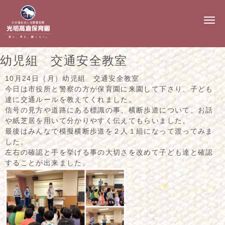
N
a
v
i
g
幼児組 交通安全教室
a
t
i
10月24日（月）幼児組 交通安全教室
o
今日は市役所と警察の方が保育園に来園して下さり、子ども
n
達に交通ルールを教えてくれました。
信号の見方や道路にある標識の事、横断歩道について、お話
や紙芝居を用いて分かりやすく伝えてもらいました。
最後はみんなで模擬横断歩道を２人１組になって渡ってみま
した。
左右の確認と手を挙げる事の大切さを改めて子ども達と確認
することが出来ました。