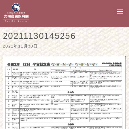
N
a
v
i
g
20211130145256
a
t
i
2021年11月30日
o
n