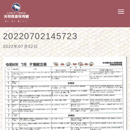
N
a
v
i
g
20220702145723
a
t
i
2022年07月02日
o
n