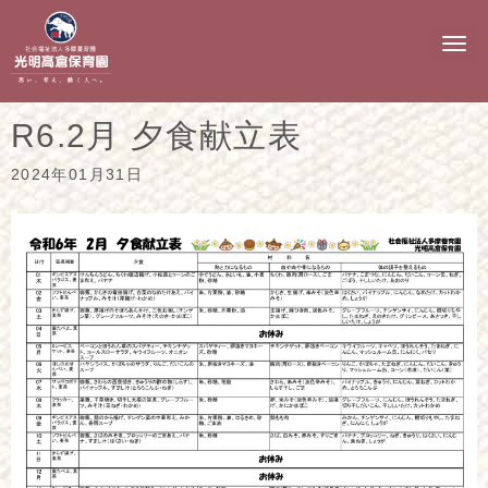
N
a
v
i
g
R6.2月 夕食献立表
a
t
i
2024年01月31日
o
n