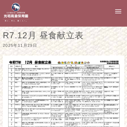
N
a
v
i
g
R7.12月 昼食献立表
a
t
i
2025年11月29日
o
n