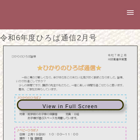
N
a
v
i
g
令和6年度ひろば通信2月号
a
t
i
o
n
View in Full Screen