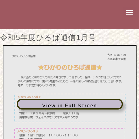
N
a
v
i
g
令和5年度ひろば通信1月号
a
t
i
o
n
View in Full Screen